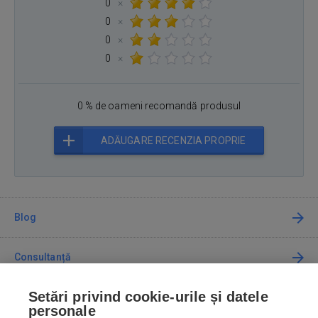
0
×
0
×
0
×
0
×
0 % de oameni recomandă produsul
ADĂUGARE RECENZIA PROPRIE
Blog
Consultanță
Setări privind cookie-urile și datele
Cum cumpăr
personale