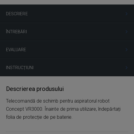
DESCRIERE
ÎNTREBĂRI
EVALUARE
INSTRUCȚIUNI
Descrierea produsului
Telecomandă de schimb pentru aspiratorul robot
Concept VR3000. Înainte de prima utilizare, îndepărtați
folia de protecție de pe baterie.