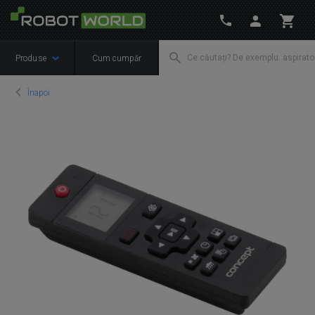
Produse
Cum cumpăr
Înapoi