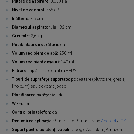
Putere de aspirare:
3.000 Pa
Nivel de zgomot:
<55 dB
Înălțime:
7,5 cm
Diametrul aspiratorului:
32 cm
Greutate:
2,6 kg
Posibilitate de curățare:
da
Volum recipient de apă:
250 ml
Volum recipient deșeuri:
340 ml
Filtrare:
triplă filtrare cu filtru HEPA
Tipuri de suprafețe suportate:
podea tare (plutitoare, gresie,
linoleum) sau covoare joase
Planificarea curățeniei:
da
Wi-Fi:
da
Control prin telefon:
da
Denumirea aplicației:
Smart Life - Smart Living
Android
/
iOS
Suport pentru asistenți vocali:
Google Assistant, Amazon