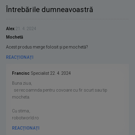
Întrebările dumneavoastră
Alex
21. 4. 2024
Mochetă
Acest produs merge folosit și pe mochetă?
REACȚIONAȚI
Francisc
Specialist
22. 4. 2024
Buna ziua,
se recoamnda pentru covoare cu fir scurt sau tip
mocheta.
Cu stima,
robotworld.ro
REACȚIONAȚI