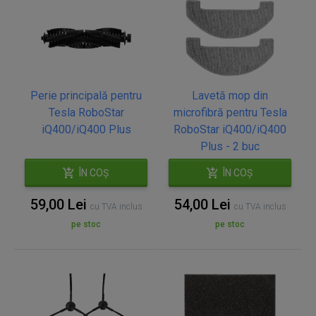
Perie principală pentru
Lavetă mop din
Tesla RoboStar
microfibră pentru Tesla
iQ400/iQ400 Plus
RoboStar iQ400/iQ400
Plus - 2 buc
ÎN COȘ
ÎN COȘ
59,00 Lei
54,00 Lei
cu TVA inclus
cu TVA inclus
pe stoc
pe stoc