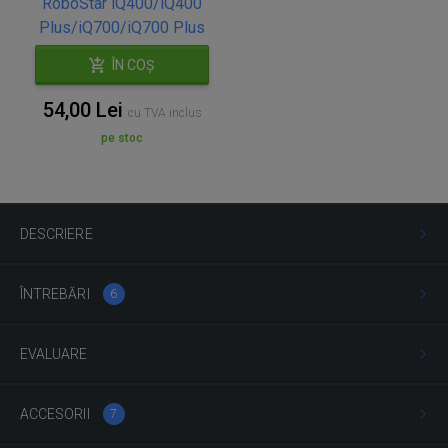
RoboStar iQ400/iQ400
Plus/iQ700/iQ700 Plus
ÎN COȘ
54,00 Lei
cu TVA inclus
pe stoc
DESCRIERE
ÎNTREBĂRI
6
EVALUARE
ACCESORII
7