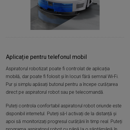
Aplicație pentru telefonul mobil
Aspiratorul robotizat poate fi controlat de aplicația
mobilă, dar poate fi folosit și în locuri fără semnal Wi-Fi.
Pur și simplu apăsați butonul pentru a începe curățarea
direct pe aspiratorul robot sau pe telecomandă.
Puteți controla confortabil aspiratorul robot oriunde este
disponibil internetul. Puteți să-l activați de la distanță și
apoi să monitorizați progresul curățării în timp real. Puteți
programa aspiratorul robot cu până la o săptămână în