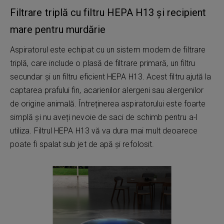
Filtrare triplă cu filtru HEPA H13 și recipient
mare pentru murdărie
Aspiratorul este echipat cu un sistem modern de filtrare
triplă, care include o plasă de filtrare primară, un filtru
secundar și un filtru eficient HEPA H13. Acest filtru ajută la
captarea prafului fin, acarienilor alergeni sau alergenilor
de origine animală. Întreținerea aspiratorului este foarte
simplă și nu aveți nevoie de saci de schimb pentru a-l
utiliza. Filtrul HEPA H13 vă va dura mai mult deoarece
poate fi spalat sub jet de apă și refolosit.