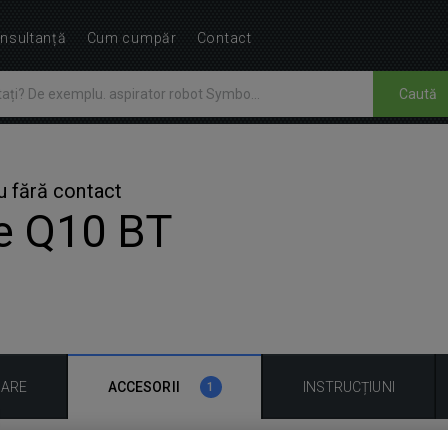
nsultanță
Cum cumpăr
Contact
Caută
 fără contact
re Q10 BT
UARE
ACCESORII
INSTRUCȚIUNI
1