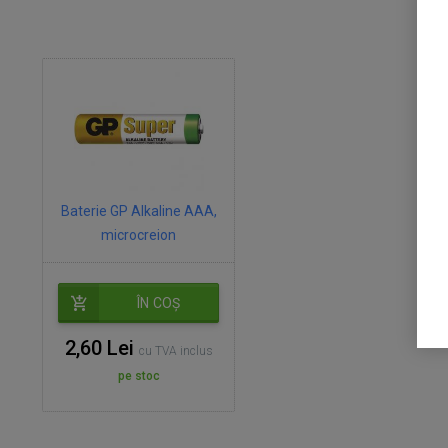
Baterie GP Alkaline AAA,
microcreion
ÎN COȘ
2,60 Lei
cu TVA inclus
pe stoc