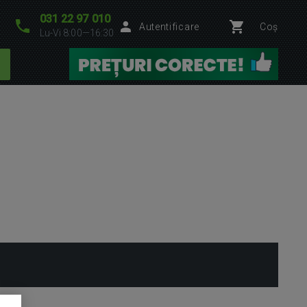
031 22 97 010
Autentificare
Coș
Lu-Vi 8:00—16:30