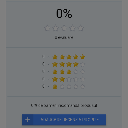
0%
0 evaluare
0
×
0
×
0
×
0
×
0
×
0 % de oameni recomandă produsul
ADĂUGARE RECENZIA PROPRIE