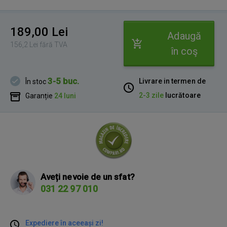
189,00 Lei
Adaugă
156,2 Lei fără TVA
în coş
3-5 buc.
Livrare in termen de
În stoc
2-3 zile
lucrătoare
Garanție
24 luni
Aveți nevoie de un sfat?
031 22 97 010
Expediere în aceeași zi!