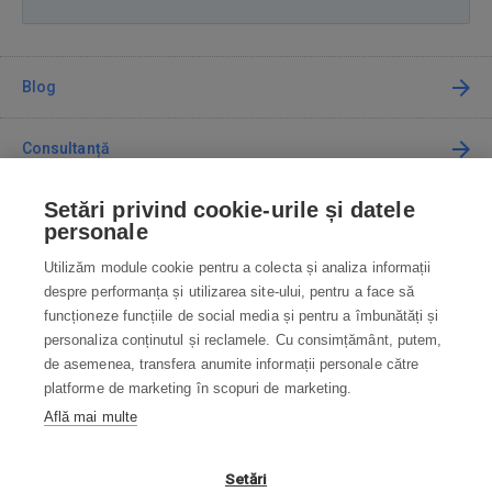
Blog
Consultanță
Setări privind cookie-urile și datele
Cum cumpăr
personale
Utilizăm module cookie pentru a colecta și analiza informații
Contact
despre performanța și utilizarea site-ului, pentru a face să
funcționeze funcțiile de social media și pentru a îmbunătăți și
Contactați-ne
personaliza conținutul și reclamele. Cu consimțământ, putem,
de asemenea, transfera anumite informații personale către
info@robotworld.ro
platforme de marketing în scopuri de marketing.
Află mai multe
031 22 97 010
Lu-Vi 8:00—16:30
TOATE CONTACTELE
Setări