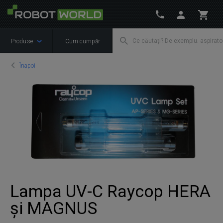
Produse
Cum cumpăr
Înapoi
Lampa UV-C Raycop HERA
și MAGNUS