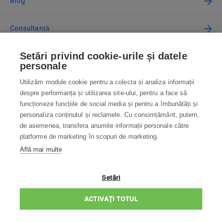
Blog
Consultanță
Setări privind cookie-urile și datele
Cum cumpăr
personale
Utilizăm module cookie pentru a colecta și analiza informații
Contact
despre performanța și utilizarea site-ului, pentru a face să
funcționeze funcțiile de social media și pentru a îmbunătăți și
Contactați-ne
personaliza conținutul și reclamele. Cu consimțământ, putem,
de asemenea, transfera anumite informații personale către
info@robotworld.ro
platforme de marketing în scopuri de marketing.
Află mai multe
031 22 97 010
Lu-Vi 8:00—16:30
TOATE CONTACTELE
Setări
POLITICA DE CONFIDENȚIALITATE
ACTIVAȚI TOTUL