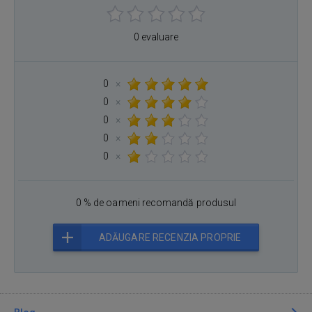
0 evaluare
0
×
0
×
0
×
0
×
0
×
0 % de oameni recomandă produsul
ADĂUGARE RECENZIA PROPRIE