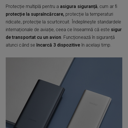
Protecție multiplă pentru a
asigura siguranță
, cum ar fi
protecție la supraîncărcare,
protecție la temperaturi
ridicate, protecție la scurtcircuit. Îndeplinește standardele
internaționale de aviație, ceea ce înseamnă că este
sigur
de transportat cu un avion
. Funcționează în siguranță
atunci când se
încarcă 3 dispozitive
în același timp.