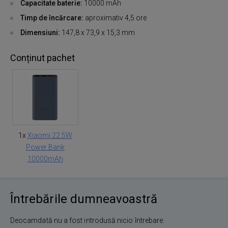
Capacitate baterie:
10000 mAh
Timp de încărcare:
aproximativ 4,5 ore
Dimensiuni:
147,8 x 73,9 x 15,3 mm
Conținut pachet
1x
Xiaomi 22.5W
Power Bank
10000mAh
Întrebările dumneavoastră
Deocamdată nu a fost introdusă nicio întrebare.