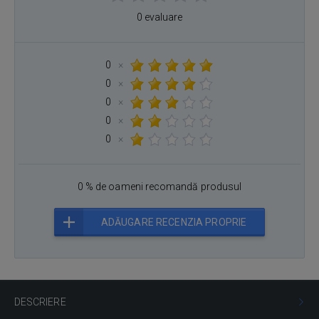
0 evaluare
0
×
0
×
0
×
0
×
0
×
0 % de oameni recomandă produsul
ADĂUGARE RECENZIA PROPRIE
DESCRIERE