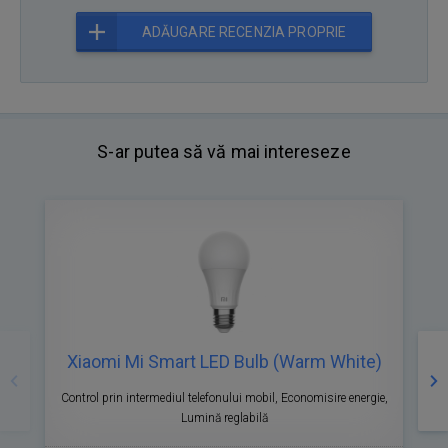
ADĂUGARE RECENZIA PROPRIE
S-ar putea să vă mai intereseze
Precedente
Ur
Xiaomi Mi Smart LED Bulb (Warm White)
Control prin intermediul telefonului mobil, Economisire energie,
Lumină reglabilă