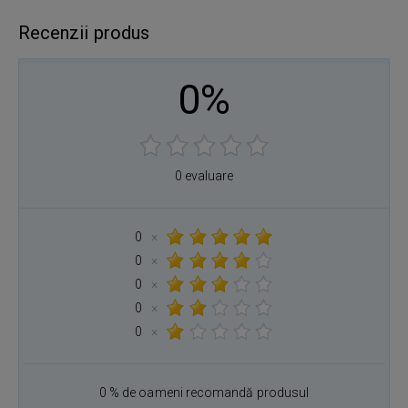
Recenzii produs
0%
0 evaluare
0
×
0
×
0
×
0
×
0
×
0 % de oameni recomandă produsul