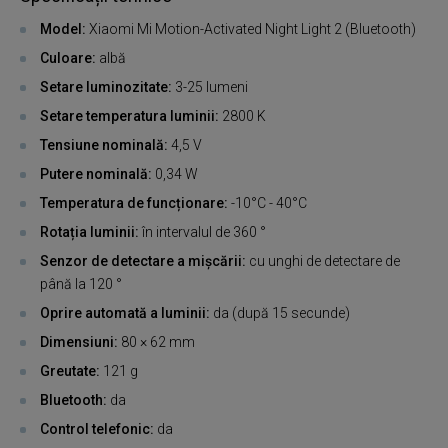
Model:
Xiaomi Mi Motion-Activated Night Light 2 (Bluetooth)
Culoare:
albă
Setare luminozitate:
3-25 lumeni
Setare temperatura luminii:
2800 K
Tensiune nominală:
4,5 V
Putere nominală:
0,34 W
Temperatura de funcționare:
-10°C - 40°C
Rotația luminii:
în intervalul de 360 ​​°
Senzor de detectare a mișcării:
cu unghi de detectare de
până la 120 °
Oprire automată a luminii:
da (după 15 secunde)
Dimensiuni:
80 × 62 mm
Greutate:
121 g
Bluetooth:
da
Control telefonic:
da