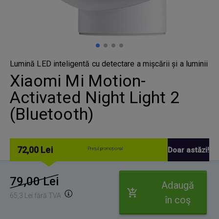
Lumină LED inteligentă cu detectare a mișcării și a luminii
Xiaomi Mi Motion-
Activated Night Light 2
(Bluetooth)
72,00 Lei
Doar astăzi!
Prețul promoțional
79,00 Lei
Adaugă
65,3 Lei fără TVA
în coş