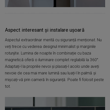
Aspect interesant și instalare ușoară
Aspectul extraordinar merită cu siguranță menționat. Nu
veți trece cu vederea designul minimalist și marginile
rotunjite. Lumina de noapte în combinație cu baza
magnetică oferă o iluminare complet reglabilă la 360°.
Adaptați-l la propriile nevoi și plasați-l acolo unde aveți
nevoie de cea mai mare lumină sau luați-l în palmă și
mișcați-vă prin cameră în siguranță. Poate fi folosit peste
tot.