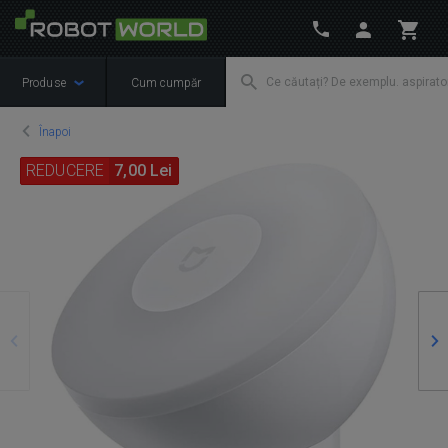
Produse
Cum cumpăr
Înapoi
REDUCERE
7,00 Lei
Precedente
Ur