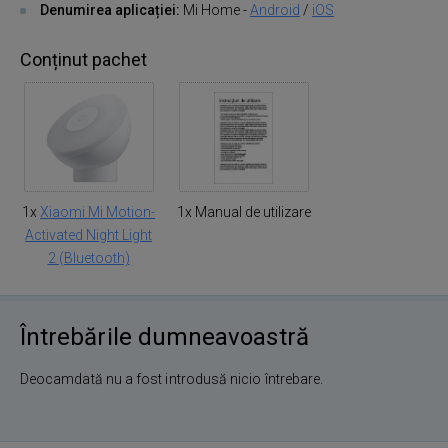
Denumirea aplicației:
Mi Home -
Android
/
iOS
Conținut pachet
1x
Xiaomi Mi Motion-
1x Manual de utilizare
Activated Night Light
2 (Bluetooth)
Întrebările dumneavoastră
Deocamdată nu a fost introdusă nicio întrebare.