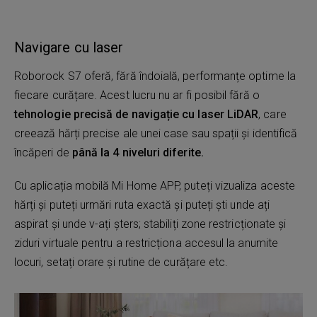
Navigare cu laser
Roborock S7 oferă, fără îndoială, performanțe optime la
fiecare curățare. Acest lucru nu ar fi posibil fără o
tehnologie precisă de navigație cu laser LiDAR
, care
creează hărți precise ale unei case sau spații și identifică
încăperi de
până la 4 niveluri diferite.
Cu aplicația mobilă Mi Home APP, puteți vizualiza aceste
hărți și puteți urmări ruta exactă și puteți ști unde ați
aspirat și unde v-ați șters; stabiliți zone restricționate și
ziduri virtuale pentru a restricționa accesul la anumite
locuri, setați orare și rutine de curățare etc.