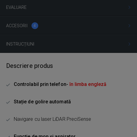
EVALUARE
ACCESORII
4
INSTRUCȚIUNI
Descriere produs
Controlabil prin telefon-
în limba engleză
Stație de golire automată
Navigare cu laser LiDAR PreciSense
Funcție de mop și aspirator