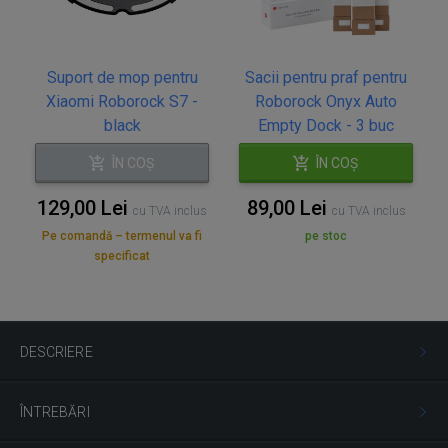
Suport de mop pentru
Sacii pentru praf pentru
Xiaomi Roborock S7 -
Roborock Onyx Auto
black
Empty Dock - 3 buc
ÎN COȘ
ÎN COȘ
129,00 Lei
89,00 Lei
cu TVA inclus
cu TVA inclus
Pe comandă – termenul va fi
pe stoc
specificat
DESCRIERE
ÎNTREBĂRI