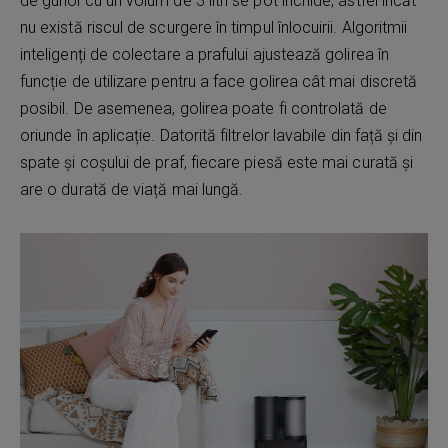
de gunoi cu un volum de 3 litri se pot închide, astfel încăt
nu există riscul de scurgere în timpul înlocuirii. Algoritmii
inteligenți de colectare a prafului ajustează golirea în
funcție de utilizare pentru a face golirea cât mai discretă
posibil. De asemenea, golirea poate fi controlată de
oriunde în aplicație. Datorită filtrelor lavabile din față și din
spate și coșului de praf, fiecare piesă este mai curată și
are o durată de viață mai lungă.