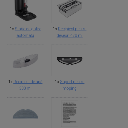
1x
Stație de golire
1x
Recipient pentru
automată
deșeuri 470 ml
1x
Recipient de apă
1x
Suport pentru
300 ml
moping