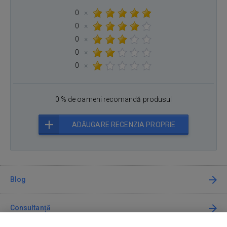
0
×
0
×
0
×
0
×
0
×
0 % de oameni recomandă produsul
ADĂUGARE RECENZIA PROPRIE
Blog
Consultanță