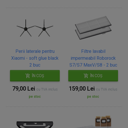
Perii laterale pentru
Filtre lavabil
Xiaomi - soft glue black
impermeabil Roborock
2 buc
S7/S7 MaxV/S8 - 2 buc
ÎN COȘ
ÎN COȘ
79,00 Lei
159,00 Lei
cu TVA inclus
cu TVA inclus
pe stoc
pe stoc