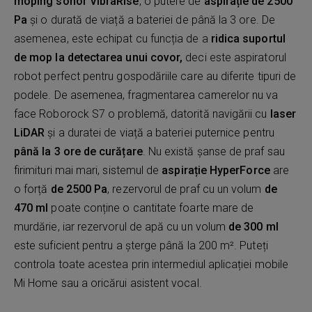
moping sonor VibraRise
, o putere de
aspirație de 2500
Pa
și o durată de viață a bateriei de până la 3 ore. De
asemenea, este echipat cu funcția de a
ridica suportul
de mop la detectarea unui covor,
deci este aspiratorul
robot perfect pentru gospodăriile care au diferite tipuri de
podele. De asemenea, fragmentarea camerelor nu va
face Roborock S7 o problemă, datorită navigării cu
laser
LiDAR
și a duratei de viață a bateriei puternice pentru
până la 3 ore de curățare
. Nu există șanse de praf sau
firimituri mai mari, sistemul de
aspirație HyperForce
are
o forță
de 2500 Pa
, rezervorul de praf cu un volum
de
470 ml
poate conține o cantitate foarte mare de
murdărie, iar rezervorul de apă cu un volum
de 300 ml
este suficient pentru a șterge până la 200 m². Puteți
controla toate acestea prin intermediul aplicației mobile
Mi Home sau a oricărui asistent vocal.