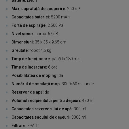
Baterie:
Li-ion
Max. suprafață de acoperire:
250 m²
Capacitatea bateriei:
5200 mAh
Forța de aspirație:
2.500 Pa
Nivel sonor:
aprox. 67 dB
Dimensiuni:
35 x 35 x 9,65 cm
Greutate:
robot 4,5 kg
Timp de funcționare:
până la 180 min.
Timp de încărcare:
6 ore
Posibilitatea de moping:
da
Numărul de oscilații mop:
3000/60 secunde
Rezervor de apă:
da
Volumul recipientului pentru deșeuri:
470 ml
Capacitatea rezervorului de apă:
300 ml
Capacitatea sacului de deșeuri:
3000 ml
Filtrare:
EPA 11