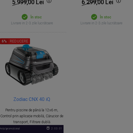
5 999,00
Lei
6 299,00
Lei
În stoc
În stoc
Livrare in 2-3 zile lucrătoare
Livrare in 2-3 zile lucrătoare
6%
REDUCERE
Zodiac CNX 40 iQ
Pentru piscine de până la 12x6 m,
Control prin aplicație mobilă, Cărucior de
transport, Filtrare dublă
rețul promoțional
2 : 03 : 00