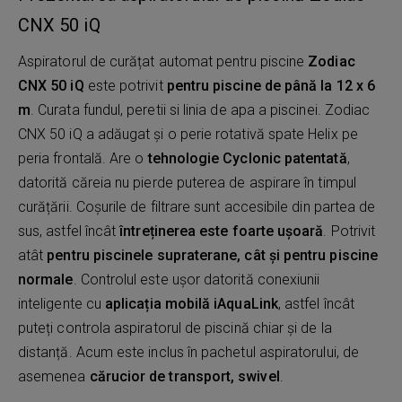
CNX 50 iQ
Aspiratorul de curățat automat pentru piscine
Zodiac
CNX 50 iQ
este potrivit
pentru piscine de până la 12 x 6
m
. Curata fundul, peretii si linia de apa a piscinei. Zodiac
CNX 50 iQ a adăugat și o perie rotativă spate Helix pe
peria frontală. Are o
tehnologie Cyclonic patentată
,
datorită căreia nu pierde puterea de aspirare în timpul
curățării. Coșurile de filtrare sunt accesibile din partea de
sus, astfel încât
întreținerea este foarte ușoară
. Potrivit
atât
pentru piscinele supraterane, cât și pentru piscine
normale
. Controlul este ușor datorită conexiunii
inteligente cu
aplicația mobilă iAquaLink
, astfel încât
puteți controla aspiratorul de piscină chiar și de la
distanță. Acum este inclus în pachetul aspiratorului, de
asemenea
cărucior de transport, swivel
.