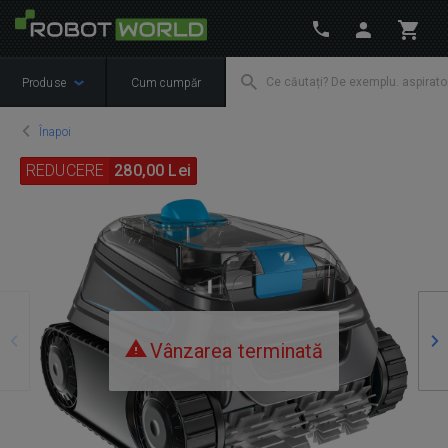
Produse
Cum cumpăr
Înapoi
REDUCERE
280,00 Lei
Precedente
Ur
Vânzarea terminată