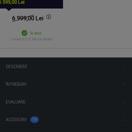
6 599,00 Lei
6 999,00
Lei
În stoc
Livrare in 2-3 zile lucrătoare
DESCRIERE
ÎNTREBĂRI
EVALUARE
ACCESORII
14