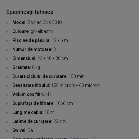
Specificații tehnice
Model:
Zodiac CNX 50 iQ
Culoare:
gri/albastru
Piscine de până la:
12 x 6 m
Număr de motoare:
3
Dimensiuni:
43 x 40 x 30 cm
Greutate:
8 kg
Durata ciclului de curățare:
150 min.
Densitatea filtrului:
150 microni + 60 microni
Volum cos filtru:
4 l
Suprafața de filtrare:
1066 cm²
Lungime cablu:
18 m
Lațime de curățare:
23 cm
Swivel:
Da