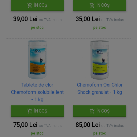
ÎN COȘ
ÎN COȘ
39,00 Lei
35,00 Lei
cu TVA inclus
cu TVA inclus
pe stoc
pe stoc
Tablete de clor
Chemoform Oxi Chlor
Chemoform solubile lent
Shock granulat - 1 kg
- 1 kg
ÎN COȘ
ÎN COȘ
75,00 Lei
85,00 Lei
cu TVA inclus
cu TVA inclus
pe stoc
pe stoc