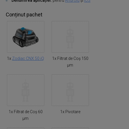
Denumirea aplicației:
pentru
Android
și
iOS
Conținut pachet
1x
Zodiac CNX 50 iQ
1x Filtrat de Coș 150
µm
1x Filtrat de Coș 60
1x Pivotare
µm