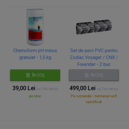
Chemoform pH minus
Set de perii PVC pentru
granulat - 1,5 kg
Zodiac Voyager / CNX /
Freerider - 2 buc
ÎN COȘ
ÎN COȘ
39,00 Lei
499,00 Lei
cu TVA inclus
cu TVA inclus
pe stoc
Pe comandă – termenul va fi
specificat