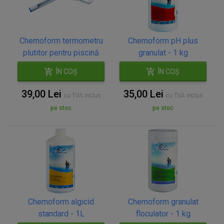
Chemoform termometru
Chemoform pH plus
plutitor pentru piscină
granulat - 1 kg
ÎN COȘ
ÎN COȘ
39,00 Lei
35,00 Lei
cu TVA inclus
cu TVA inclus
pe stoc
pe stoc
Chemoform algicid
Chemoform granulat
standard - 1L
floculator - 1 kg