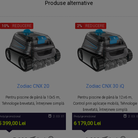
Produse alternative
10%
REDUCERE
2%
REDUCERE
Zodiac CNX 20
Zodiac CNX 30 iQ
Pentru piscine de până la 10x5 m,
Pentru piscine de până la 12x6 m,
Tehnologie brevetată, Întreținere simplă
Control prin aplicație mobilă, Tehnologie
brevetată, Întreținere simplă
rețul promoțional
2 : 03 : 00
Prețul promoțional
2 : 03 : 
5 399,00 Lei
6 179,00 Lei