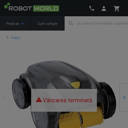
Produse
Cum cumpăr
Înapoi
Precedente
Ur
Vânzarea terminată