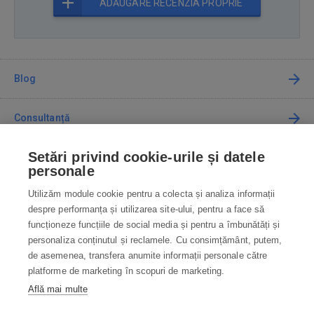
ADĂUGARE RECENZIA PROPRIE
Blog
Consultanță
Setări privind cookie-urile și datele
Cum cumpăr
personale
Utilizăm module cookie pentru a colecta și analiza informații
Contact
despre performanța și utilizarea site-ului, pentru a face să
funcționeze funcțiile de social media și pentru a îmbunătăți și
Contactați-ne
personaliza conținutul și reclamele. Cu consimțământ, putem,
de asemenea, transfera anumite informații personale către
info@robotworld.ro
platforme de marketing în scopuri de marketing.
Află mai multe
031 22 97 010
Lu-Vi 8:00—16:30