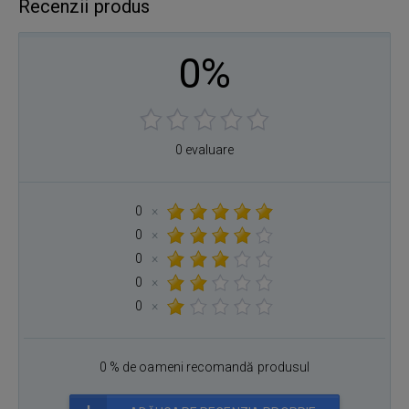
Recenzii produs
0%
0 evaluare
0
×
0
×
0
×
0
×
0
×
0 % de oameni recomandă produsul