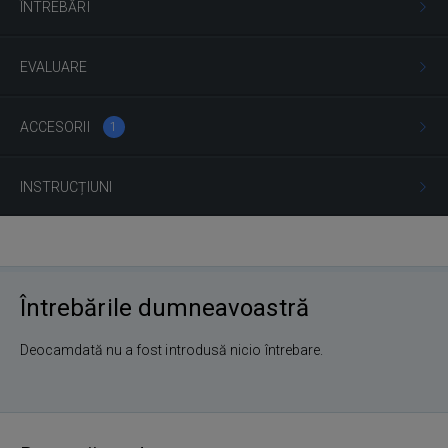
ÎNTREBĂRI
EVALUARE
ACCESORII
1
INSTRUCȚIUNI
Întrebările dumneavoastră
Deocamdată nu a fost introdusă nicio întrebare.