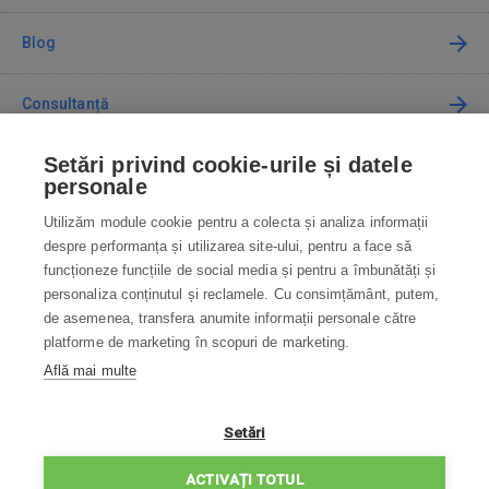
Blog
Consultanță
Setări privind cookie-urile și datele
Cum cumpăr
personale
Utilizăm module cookie pentru a colecta și analiza informații
Contact
despre performanța și utilizarea site-ului, pentru a face să
funcționeze funcțiile de social media și pentru a îmbunătăți și
Contactați-ne
personaliza conținutul și reclamele. Cu consimțământ, putem,
de asemenea, transfera anumite informații personale către
info@robotworld.ro
platforme de marketing în scopuri de marketing.
Află mai multe
031 22 97 010
Lu-Vi 8:00—16:30
TOATE CONTACTELE
Setări
POLITICA DE CONFIDENȚIALITATE
ACTIVAȚI TOTUL