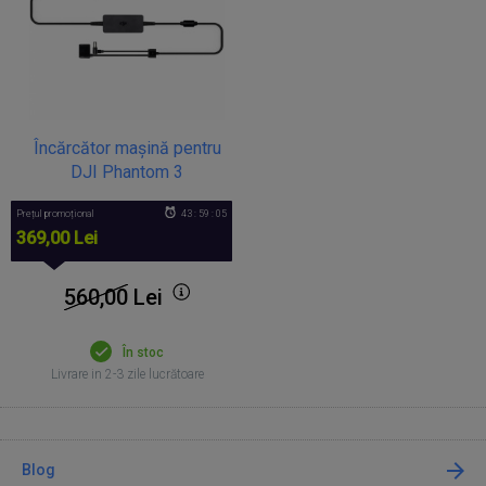
Încărcător mașină pentru
DJI Phantom 3
Prețul promoțional
43 : 59 : 05
369,00 Lei
560,00
Lei
În stoc
Livrare in 2-3 zile lucrătoare
Blog