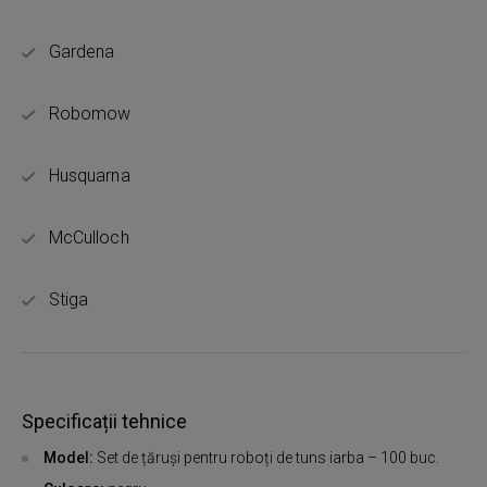
Gardena
Robomow
Husquarna
McCulloch
Stiga
Specificații tehnice
Model:
Set de țăruși pentru roboți de tuns iarba – 100 buc.