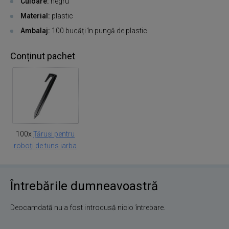
Culoare:
negru
Material:
plastic
Ambalaj:
100 bucăți în pungă de plastic
Conținut pachet
100x
Țăruși pentru
roboți de tuns iarba
Întrebările dumneavoastră
Deocamdată nu a fost introdusă nicio întrebare.