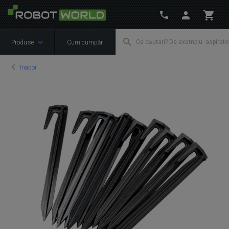
Produse
Cum cumpăr
Înapoi