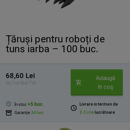
Țăruși pentru roboți de
tuns iarba – 100 buc.
68,60 Lei
Adaugă
56,7 Lei fără TVA
în coş
+5 buc.
Livrare in termen de
În stoc
2-3 zile
lucrătoare
Garanție
24 luni