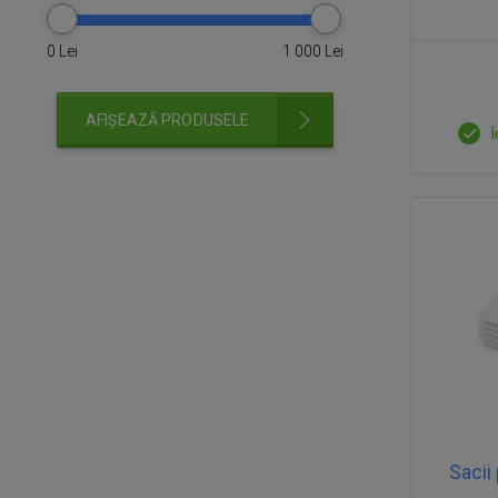
0
Lei
1 000
Lei
AFIȘEAZĂ PRODUSELE
Î
Sacii