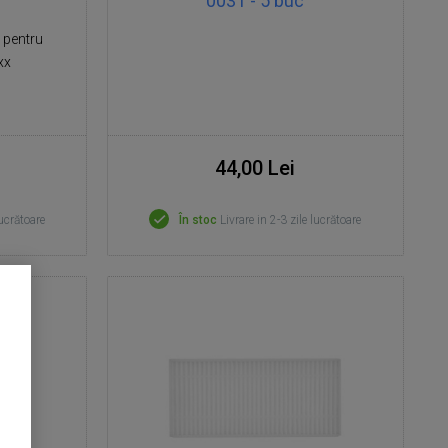
0031 - 5 buc
 pentru
xx
44,00 Lei
lucrătoare
În stoc
Livrare in 2-3 zile lucrătoare