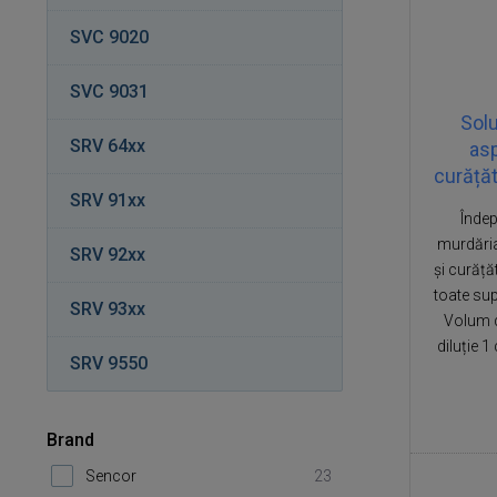
SVC 9020
SVC 9031
Solu
SRV 64xx
asp
curăță
SRV 91xx
Îndep
murdăria
SRV 92xx
și curăță
toate sup
SRV 93xx
Volum d
diluție 
SRV 9550
Brand
Sencor
23