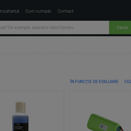
nsultanță
Cum cumpăr
Contact
Caută
ÎN FUNCȚIE DE EVALUARE
CEL