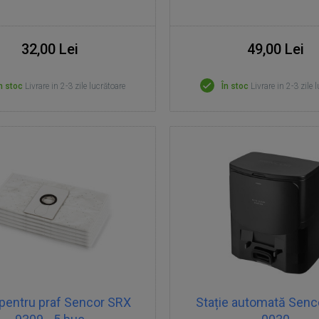
32,00 Lei
49,00 Lei
n stoc
Livrare in 2-3 zile lucrătoare
În stoc
Livrare in 2-3 zile 
 pentru praf Sencor SRX
Stație automată Senc