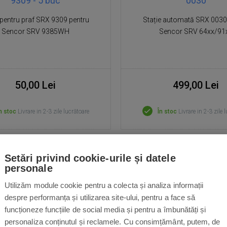
9309 - 5 buc
0030
 pentru praf SRX 9309 pentru
Stație automată SRX 0030
Sencor SRV 9385WH
Sencor SRV 64xx/91
50,00 Lei
499,00 Lei
n stoc
Livrare in 2-3 zile lucrătoare
În stoc
Livrare in 2-3 zile 
Setări privind cookie-urile și datele
personale
Utilizăm module cookie pentru a colecta și analiza informații
despre performanța și utilizarea site-ului, pentru a face să
funcționeze funcțiile de social media și pentru a îmbunătăți și
personaliza conținutul și reclamele. Cu consimțământ, putem, de