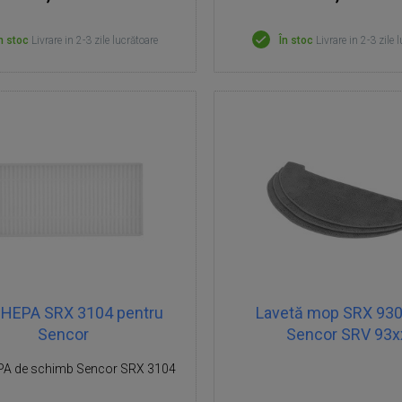
n stoc
Livrare in 2-3 zile lucrătoare
În stoc
Livrare in 2-3 zile 
u HEPA SRX 3104 pentru
Lavetă mop SRX 930
Sencor
Sencor SRV 93x
EPA de schimb Sencor SRX 3104