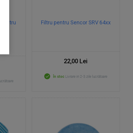
 pentru
Filtru pentru Sencor SRV 64xx
x
22,00 Lei
În stoc
Livrare in 2-3 zile lucrătoare
lucrătoare