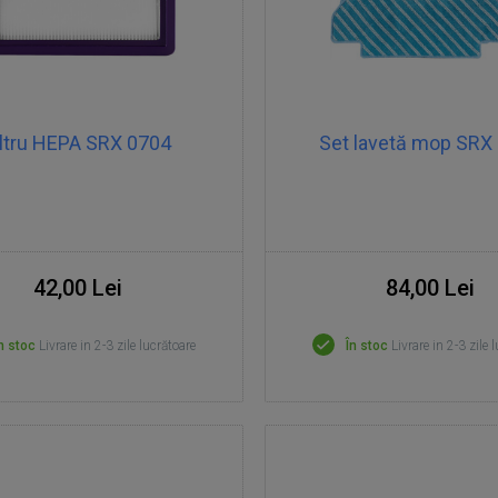
iltru HEPA SRX 0704
Set lavetă mop SRX
42,00 Lei
84,00 Lei
n stoc
Livrare in 2-3 zile lucrătoare
În stoc
Livrare in 2-3 zile 