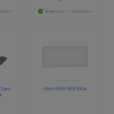
lucrătoare
În stoc
Livrare in 2-3 zile lucrătoare
2 pro
Filtru HEPA SRX 9304
x