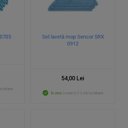
 0705
Set lavetă mop Sencor SRX
0912
54,00 Lei
lucrătoare
În stoc
Livrare in 2-3 zile lucrătoare