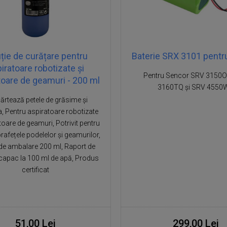
ție de curățare pentru
Baterie SRX 3101 pentr
iratoare robotizate și
Pentru Sencor SRV 3150O
toare de geamuri - 200 ml
3160TQ și SRV 4550
ărtează petele de grăsime și
, Pentru aspiratoare robotizate
toare de geamuri, Potrivit pentru
rafețele podelelor și geamurilor,
e ambalare 200 ml, Raport de
1 capac la 100 ml de apă, Produs
certificat
51,00 Lei
299,00 Lei