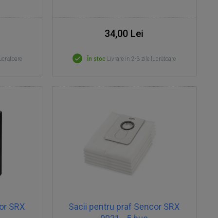
34,00 Lei
lucrătoare
În stoc
Livrare in 2-3 zile lucrătoare
or SRX
Sacii pentru praf Sencor SRX