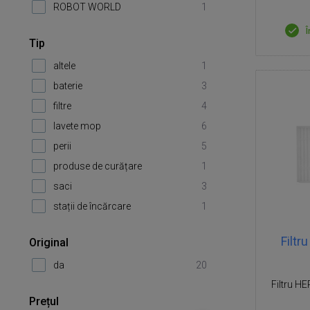
ROBOT WORLD
1
Î
Tip
altele
1
baterie
3
filtre
4
lavete mop
6
perii
5
produse de curățare
1
saci
3
stații de încărcare
1
Filtr
Original
da
20
Filtru H
Prețul