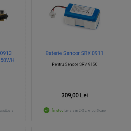
 0913
Baterie Sencor SRX 0911
9150WH
Pentru Sencor SRV 9150
309,00 Lei
lucrătoare
În stoc
Livrare in 2-3 zile lucrătoare