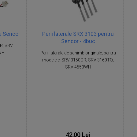
u Sencor
Perii laterale SRX 3103 pentru
Sencor - 4buc
R, SRV
WH
Perii laterale de schimb originale, pentru
modelele: SRV 3150OR, SRV 3160TQ,
SRV 4550WH
42,00 Lei