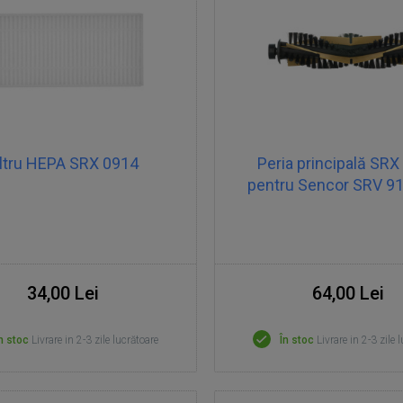
iltru HEPA SRX 0914
Peria principală SRX
pentru Sencor SRV 
34,00 Lei
64,00 Lei
n stoc
Livrare in 2-3 zile lucrătoare
În stoc
Livrare in 2-3 zile 