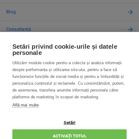
Blog
Consultanță
Setări privind cookie-urile și datele
Cum cumpăr
personale
Utilizăm module cookie pentru a colecta și analiza informații
Contact
despre performanța și utilizarea site-ului, pentru a face să
funcționeze funcțiile de social media și pentru a îmbunătăți și
Contactați-ne
personaliza conținutul și reclamele. Cu consimțământ, putem,
de asemenea, transfera anumite informații personale către
info@robotworld.ro
platforme de marketing în scopuri de marketing.
Află mai multe
031 22 97 010
Lu-Vi 8:00—16:30
TOATE CONTACTELE
Setări
POLITICA DE CONFIDENȚIALITATE
ACTIVAȚI TOTUL