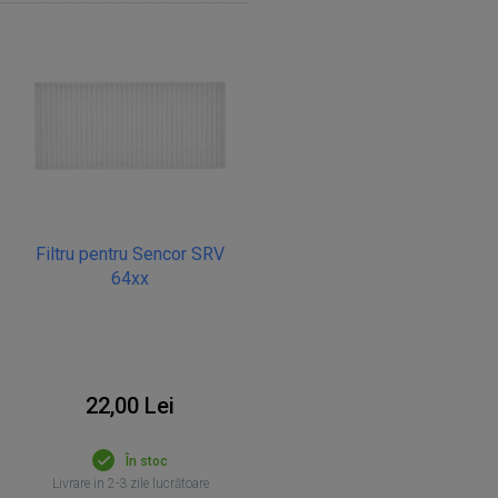
Filtru pentru Sencor SRV
64xx
22,00 Lei
În stoc
Livrare in 2-3 zile lucrătoare