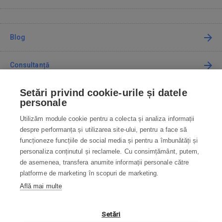
Blog
Consultanță
Setări privind cookie-urile și datele
Cum cumpăr
personale
Utilizăm module cookie pentru a colecta și analiza informații
Contact
despre performanța și utilizarea site-ului, pentru a face să
funcționeze funcțiile de social media și pentru a îmbunătăți și
Contactați-ne
personaliza conținutul și reclamele. Cu consimțământ, putem,
de asemenea, transfera anumite informații personale către
info@robotworld.ro
platforme de marketing în scopuri de marketing.
Află mai multe
031 22 97 010
Lu-Vi 8:00—16:30
TOATE CONTACTELE
Setări