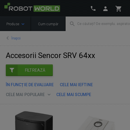
Produse
Cum cumpăr
Înapoi
Accesorii Sencor SRV 64xx
FILTREAZĂ
ÎN FUNCȚIE DE EVALUARE
CELE MAI IEFTINE
CELE MAI POPULARE
CELE MAI SCUMPE