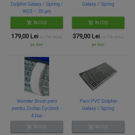
Dolphin Galaxy / Spring /
Galaxy / Spring
W20 – 70 µm
ÎN COȘ
ÎN COȘ
179,00 Lei
379,00 Lei
cu TVA inclus
cu TVA inclus
pe stoc
pe stoc
Wonder Brush perii
Perii PVC Dolphin
pentru Zodiac CyclonX -
Galaxy / Spring
4 buc
ÎN COȘ
ÎN COȘ