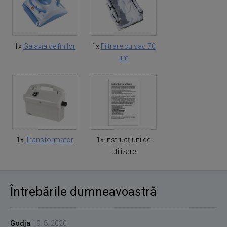
1x
Galaxia delfinilor
1x
Filtrare cu sac 70
µm
1x
Transformator
1x Instrucțiuni de
utilizare
Întrebările dumneavoastră
Godja
19. 8. 2020