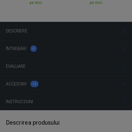
pe stoc
pe stoc
DESCRIERE
ÎNTREBĂRI
4
EVALUARE
ACCESORII
14
INSTRUCȚIUNI
Descrirea produsului