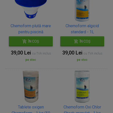
Chemoform plută mare
Chemoform algicid
pentru piscină
standard - 1L
ÎN COȘ
ÎN COȘ
39,00 Lei
39,00 Lei
cu TVA inclus
cu TVA inclus
pe stoc
pe stoc
Tablete oxigen
Chemoform Oxi Chlor