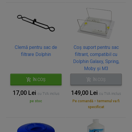
Clemă pentru sac de
Coș suport pentru sac
filtrare Dolphin
filtrant, compatibil cu
Dolphin Galaxy, Spring,
Moby și M3
ÎN COȘ
ÎN COȘ
17,00 Lei
149,00 Lei
cu TVA inclus
cu TVA inclus
pe stoc
Pe comandă – termenul va fi
specificat