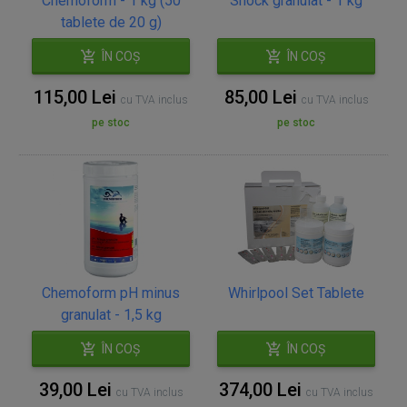
Chemoform - 1 kg (50
Shock granulat - 1 kg
tablete de 20 g)
ÎN COȘ
ÎN COȘ
115,00 Lei
85,00 Lei
cu TVA inclus
cu TVA inclus
pe stoc
pe stoc
Chemoform pH minus
Whirlpool Set Tablete
granulat - 1,5 kg
ÎN COȘ
ÎN COȘ
39,00 Lei
374,00 Lei
cu TVA inclus
cu TVA inclus