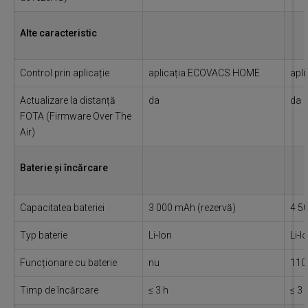
Alte caracteristic
Control prin aplicație
aplicația ECOVACS HOME
apl
Actualizare la distanță
da
da
FOTA (Firmware Over The
Air)
Baterie și încărcare
Capacitatea bateriei
3 000 mAh (rezervă)
4 50
Typ baterie
Li-Ion
Li-I
Funcționare cu baterie
nu
110
Timp de încărcare
≤ 3 h
≤ 3 