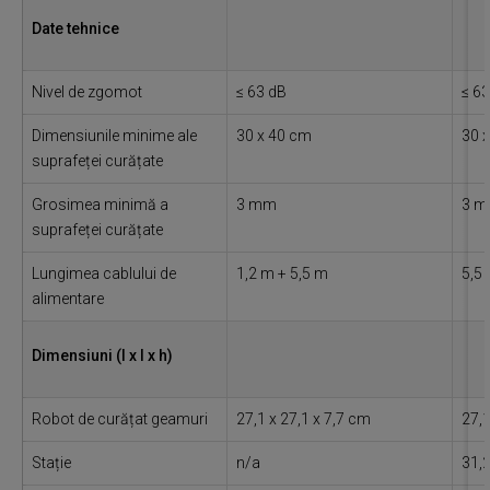
Date tehnice
Nivel de zgomot
≤ 63 dB
≤ 6
Dimensiunile minime ale
30 x 40 cm
30 
suprafeței curățate
Grosimea minimă a
3 mm
3 
suprafeței curățate
Lungimea cablului de
1,2 m + 5,5 m
5,5
alimentare
Dimensiuni (l x l x h)
Robot de curățat geamuri
27,1 x 27,1 x 7,7 cm
27,1
Stație
n/a
31,2