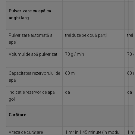
Pulverizare cu apă cu
unghi larg
Pulverizare automată a
trei duze pe două părți
trei
apei
Volumul de apă pulverizat
70 g / min
70 g
Capacitatea rezervorului de
60 ml
60 
apă
Indicație rezervor de apă
da
da
gol
Curățare
Viteza de curățare
1 m² în 1:45 minute (în modul
1 m²