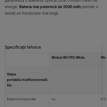
garantează o aderență optimă cu un consum minim de
energie.
Bateria mai puternică de 3000 mAh
permite o
durată de funcționare mai lungă.
Specificații tehnice
Winbot W2 PRO White
Win
Stație
portabilă multifuncțională
6în
Baterie încorporată
nu
4 5