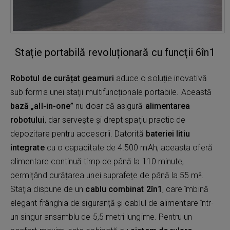
Stație portabilă revoluționară cu funcții 6în1
Robotul de curățat geamuri
aduce o soluție inovativă
sub forma unei stații multifuncționale portabile. Această
bază „all-in-one”
nu doar că asigură
alimentarea
robotului
, dar servește și drept spațiu practic de
depozitare pentru accesorii. Datorită
bateriei litiu
integrate
cu o capacitate de 4.500 mAh, aceasta oferă
alimentare continuă timp de până la 110 minute,
permițând curățarea unei suprafețe de până la 55 m².
Stația dispune de un
cablu combinat 2în1
, care îmbină
elegant frânghia de siguranță și cablul de alimentare într-
un singur ansamblu de 5,5 metri lungime. Pentru un