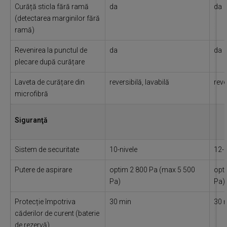
Curăță sticla fără ramă
da
da
(detectarea marginilor fără
ramă)
Revenirea la punctul de
da
da
plecare după curățare
Laveta de curățare din
reversibilă, lavabilă
reve
microfibră
Siguranţă
Sistem de securitate
10-nivele
12-n
Putere de aspirare
optim 2 800 Pa (max 5 500
opt
Pa)
Pa)
Protecție împotriva
30 min
30 
căderilor de curent (baterie
de rezervă)