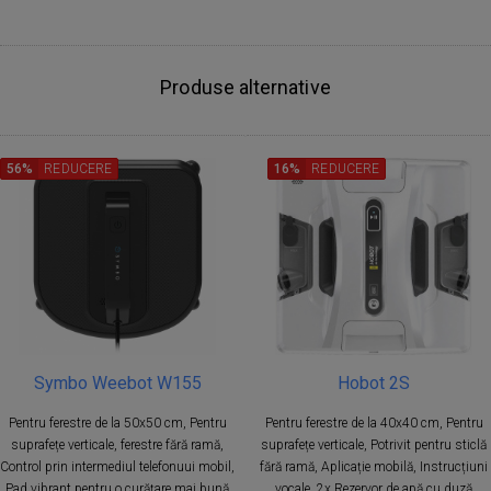
Produse alternative
56%
REDUCERE
16%
REDUCERE
Symbo Weebot W155
Hobot 2S
Pentru ferestre de la 50x50 cm, Pentru
Pentru ferestre de la 40x40 cm, Pentru
suprafețe verticale, ferestre fără ramă,
suprafețe verticale, Potrivit pentru sticlă
Control prin intermediul telefonuui mobil,
fără ramă, Aplicație mobilă, Instrucțiuni
Pad vibrant pentru o curățare mai bună
vocale, 2x Rezervor de apă cu duză