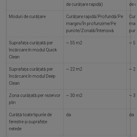
de curățare rapidă)
de c
Moduri de curățare
Curățare rapidă/Profundă/Pe
Cur
margini/În profunzime/Pe
mar
puncte/Zonală/Întensivă
pun
Suprafața curățată per
~ 55 m2
~ 5
încărcare în modul Quick
Clean
Suprafața curățată per
~ 22 m2
~ 2
încărcare în modul Deep
Clean
Zona curățată per rezervor
~ 30 m2
~ 3
plin
Curăță toate tipurile de
da
da
ferestre și suprafețe
netede