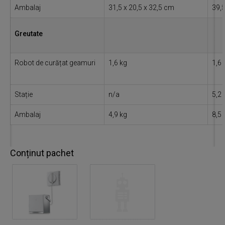
Ambalaj
31,5 x 20,5 x 32,5 cm
39,5
Greutate
Robot de curățat geamuri
1,6 kg
1,6 
Stație
n/a
5,2 
Ambalaj
4,9 kg
8,5 
Conținut pachet