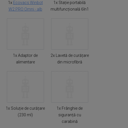
1x
Ecovacs Winbot
1x Stație portabilă
W2 PRO Omni - alb
multifuncțională 6în1
1x Adaptor de
2x Lavetă de curățare
alimentare
din microfibră
1x Soluție de curățare
1x Frânghie de
(230 ml)
siguranță cu
carabină