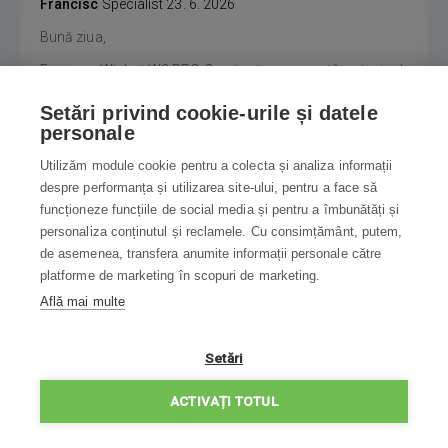
Francisc
Specialist
23. 6. 2026
Bună ziua,
Ecovacs Winbot W2 PRO Omni este conceput în principal
pentru curățarea suprafețelor netede din sticlă, precum
Setări privind cookie-urile și datele
ferestre, uși din sticlă, vitrine sau oglinzi.
personale
Poate fi utilizat și pe anumite suprafețe netede, cum ar fi
Utilizăm module cookie pentru a colecta și analiza informații
faianța lucioasă, cu condiția ca acestea să fie plane,
despre performanța și utilizarea site-ului, pentru a face să
neporoase și să permită robotului să mențină aderența
funcționeze funcțiile de social media și pentru a îmbunătăți și
prin sistemul său de aspirație. Totuși, producătorul
personaliza conținutul și reclamele. Cu consimțământ, putem,
recomandă utilizarea în principal pe suprafețe din sticlă,
de asemenea, transfera anumite informații personale către
iar performanța pe faianță poate varia în funcție de
platforme de marketing în scopuri de marketing.
textura și finisajul acesteia.
Află mai multe
REACȚIONAȚI
Setări
ACTIVAȚI TOTUL
Cătălin PINTESCU
7. 9. 2025