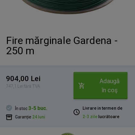
Fire mărginale Gardena -
250 m
904,00 Lei
Adaugă
747,1 Lei fără TVA
în coş
3-5 buc.
Livrare in termen de
În stoc
2-3 zile
lucrătoare
Garanție
24 luni