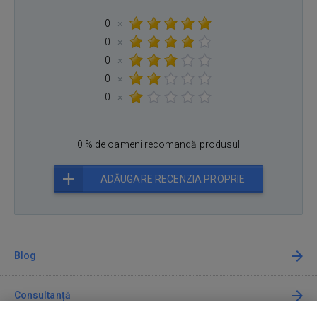
0
×
0
×
0
×
0
×
0
×
0 % de oameni recomandă produsul
ADĂUGARE RECENZIA PROPRIE
Blog
Consultanță