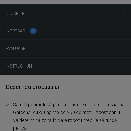
DESCRIERE
ÎNTREBĂRI
2
EVALUARE
INSTRUCȚIUNI
Descrirea produsului
Sârmă perimetrală pentru mașinile robot de tuns iarba
Gardena, cu o lungime de 250 de metri. Acest cablu
va determina zona în care robotul trebuie să tundă
peluza.