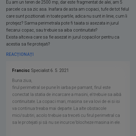
Eu am un teren de 2500 mp, dar este fragmentat de alei, am 5
parcele ca sa zic asa. Inafara de asta am copaci, tufe de tot felul
care sunt pozitionati in toate partile, adica nu sunt in linie, cum îi
protejez? Sarma perimetrala pote fi taiata si asezata in jurul
fiecarui copac, sau trebuie sa aiba continuitate?
Exista altceva care sa fie asezat in jurul copacilor pentru ca
acestia sa fie protejati?
REACȚIONAȚI
Francisc
Specialist
6. 5. 2021
Buna ziua,
firul perimetral se pune în iarba pe pamant, firul este
conectat la statia de incarcare a masini, el trebuie sa aibă
continuitate. La copaci mari, masina se va lovi de ei si isi
va continua treaba mai departe. La alte obstacole
mici/subtiri, acolo trebuie sa treceti cu firul perimetral ca
sa le protejati și să nu se incurce/blocheze masina in ele.