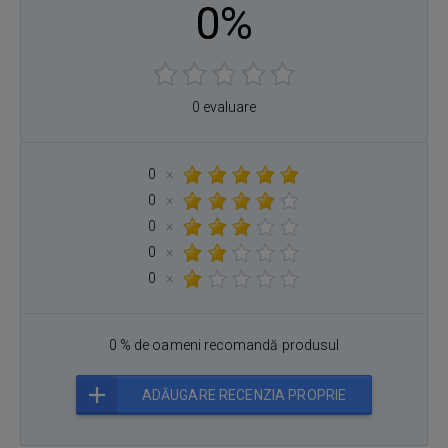
0%
0 evaluare
0
×
0
×
0
×
0
×
0
×
0 % de oameni recomandă produsul
ADĂUGARE RECENZIA PROPRIE