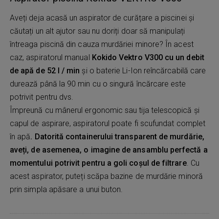
Aveți deja acasă un aspirator de curățare a piscinei și
căutați un alt ajutor sau nu doriți doar să manipulați
întreaga piscină din cauza murdăriei minore? În acest
caz, aspiratorul manual
Kokido Vektro V300 cu un debit
de apă de 52 l / min
și o baterie Li-Ion reîncărcabilă care
durează până la 90 min cu o singură încărcare este
potrivit pentru dvs.
Împreună cu mânerul ergonomic sau tija telescopică și
capul de aspirare, aspiratorul poate fi scufundat complet
în apă
. Datorită containerului transparent de murdărie,
aveți, de asemenea, o imagine de ansamblu perfectă a
momentului potrivit pentru a goli coșul de filtrare
. Cu
acest aspirator, puteți scăpa bazine de murdărie minoră
prin simpla apăsare a unui buton.