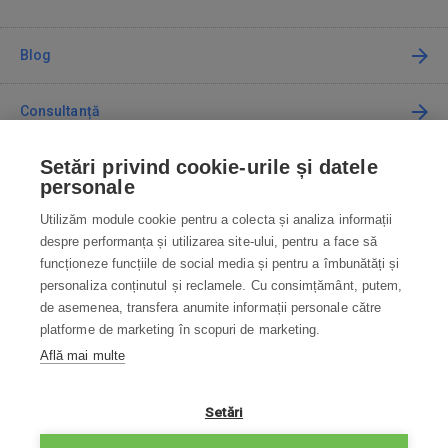
Blog
Consultanță
Setări privind cookie-urile și datele
Cum cumpăr
personale
Utilizăm module cookie pentru a colecta și analiza informații
Contact
despre performanța și utilizarea site-ului, pentru a face să
funcționeze funcțiile de social media și pentru a îmbunătăți și
Contactați-ne
personaliza conținutul și reclamele. Cu consimțământ, putem,
de asemenea, transfera anumite informații personale către
info@robotworld.ro
platforme de marketing în scopuri de marketing.
Află mai multe
031 22 97 010
Lu-Vi 8:00—16:30
TOATE CONTACTELE
Setări