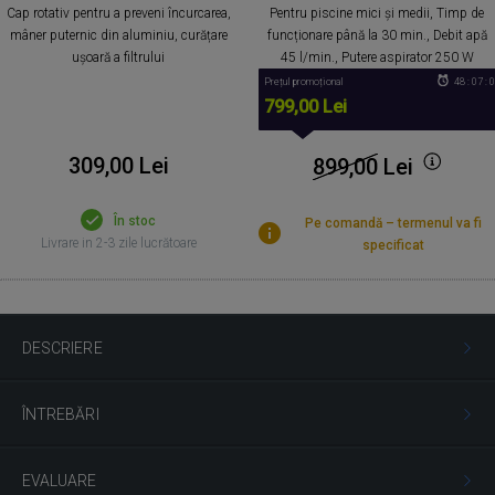
Cap rotativ pentru a preveni încurcarea,
Pentru piscine mici și medii, Timp de
mâner puternic din aluminiu, curățare
funcționare până la 30 min., Debit apă
ușoară a filtrului
45 l/min., Putere aspirator 250 W
Prețul promoțional
48 : 07 : 
799,00 Lei
309,00 Lei
899,00
Lei
În stoc
Pe comandă – termenul va fi
Livrare in 2-3 zile lucrătoare
specificat
DESCRIERE
ÎNTREBĂRI
EVALUARE