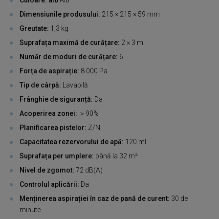
Dimensiunile produsului:
215 × 215 × 59 mm
Greutate:
1,3 kg
Suprafața maximă de curățare:
2 × 3 m
Număr de moduri de curățare:
6
Forța de aspirație:
8 000 Pa
Tip de cârpă:
Lavabilă
Frânghie de siguranță:
Da
Acoperirea zonei:
＞90%
Planificarea pistelor:
Z/N
Capacitatea rezervorului de apă:
120 ml
Suprafața per umplere:
până la 32 m²
Nivel de zgomot:
72 dB(A)
Controlul aplicării:
Da
Menținerea aspirației în caz de pană de curent:
30 de
minute