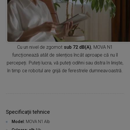
Cu un nivel de zgomot
sub 72 dB(A)
, MOVA N1
funcționează atât de silențios încât aproape că nu îl
percepeți. Puteți lucra, vă puteți odihni sau distra în liniște,
în timp ce robotul are grijă de ferestrele dumneavoastră.
Specificații tehnice
Model:
MOVA N1 Alb
Culoare: alb
Alb