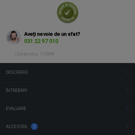
Aveți nevoie de un sfat?
031 22 97 010
Cod produs: 110898
DESCRIERE
ÎNTREBĂRI
EVALUARE
ACCESORII
3