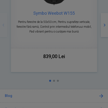
Symbo Weebot W155
Precedente
Ur
Pentru ferestre de la 50x50 cm, Pentru suprafețe verticale,
ferestre fără ramă, Control prin intermediul telefonuui mobil,
Pad vibrant pentru o curățare mai bună
839,00 Lei
Blog