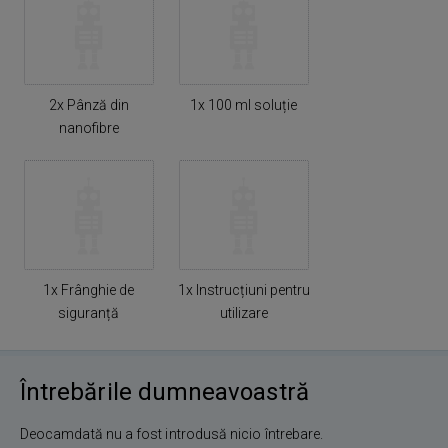
2x Pânză din
1x 100 ml soluție
nanofibre
1x Frânghie de
1x Instrucțiuni pentru
siguranță
utilizare
Întrebările dumneavoastră
Deocamdată nu a fost introdusă nicio întrebare.