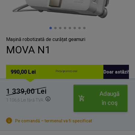
Mașină robotizată de curățat geamuri
MOVA N1
990,00 Lei
Doar astăzi!
Prețul promoțional
1 339,00 Lei
Adaugă
1 106,6 Lei fără TVA
în coş
Pe comandă – termenul va fi specificat