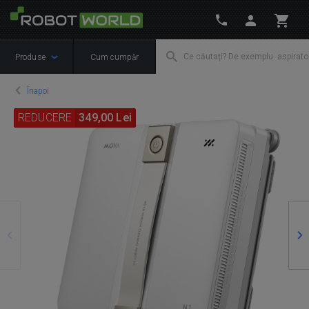
Produse
Cum cumpăr
Înapoi
REDUCERE
349,00 Lei
Precedente
Ur