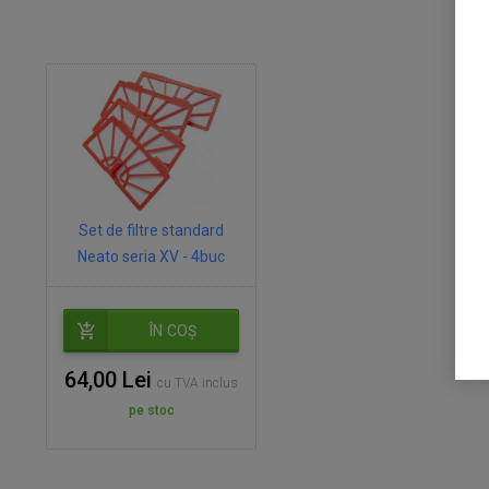
Set de filtre standard
Neato seria XV - 4buc
ÎN COȘ
64,00 Lei
cu TVA inclus
pe stoc