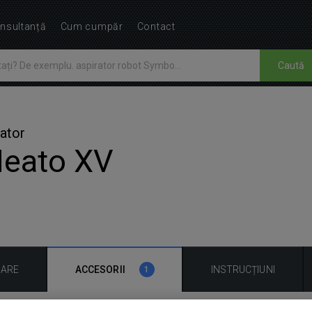
nsultanță
Cum cumpăr
Contact
Caută
ator
Neato XV
UARE
ACCESORII
INSTRUCȚIUNI
1