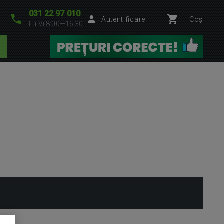
031 22 97 010
Autentificare
Coș
Lu-Vi 8:00—16:30