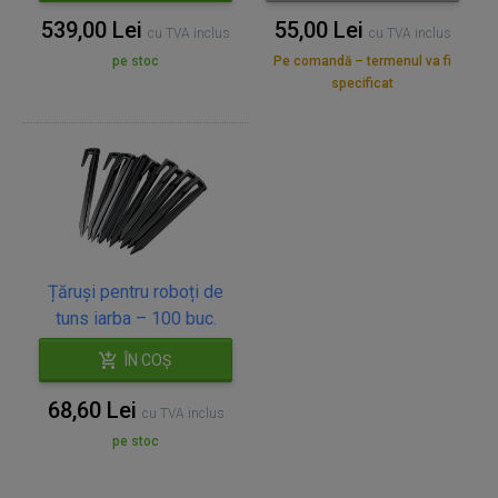
539,00 Lei
55,00 Lei
cu TVA inclus
cu TVA inclus
pe stoc
Pe comandă – termenul va fi
specificat
Țăruși pentru roboți de
tuns iarba – 100 buc.
ÎN COȘ
68,60 Lei
cu TVA inclus
pe stoc