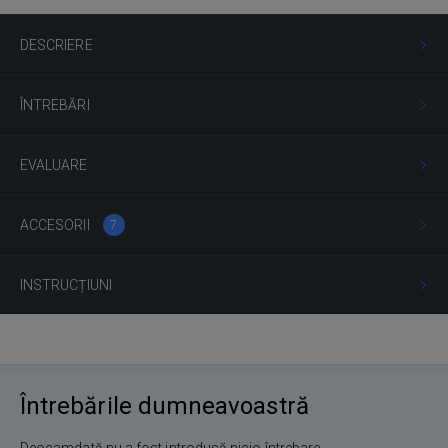
DESCRIERE
ÎNTREBĂRI
EVALUARE
ACCESORII
7
INSTRUCȚIUNI
Întrebările dumneavoastră
Deocamdată nu a fost introdusă nicio întrebare.