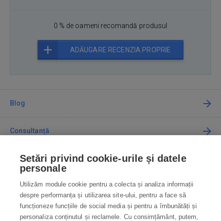
0 % de oameni recomandă produsul
ADĂUGARE RECENZIA PROPRIE
Blog
Consultanță
Setări privind cookie-urile și datele
Cum cumpăr
personale
Utilizăm module cookie pentru a colecta și analiza informații
Contact
despre performanța și utilizarea site-ului, pentru a face să
funcționeze funcțiile de social media și pentru a îmbunătăți și
Contactați-ne
personaliza conținutul și reclamele. Cu consimțământ, putem,