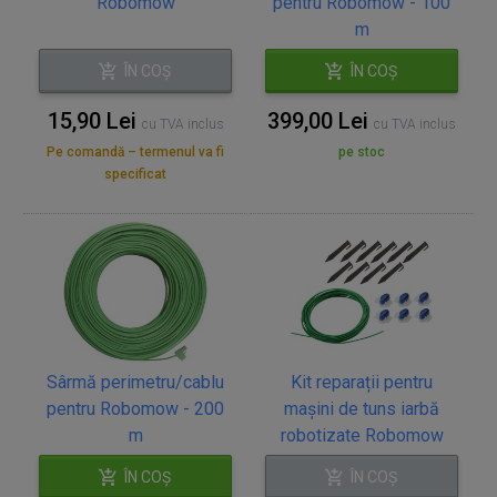
Robomow
pentru Robomow - 100
m
ÎN COȘ
ÎN COȘ
15,90 Lei
399,00 Lei
cu TVA inclus
cu TVA inclus
Pe comandă – termenul va fi
pe stoc
specificat
Sârmă perimetru/cablu
Kit reparații pentru
pentru Robomow - 200
mașini de tuns iarbă
m
robotizate Robomow
ÎN COȘ
ÎN COȘ