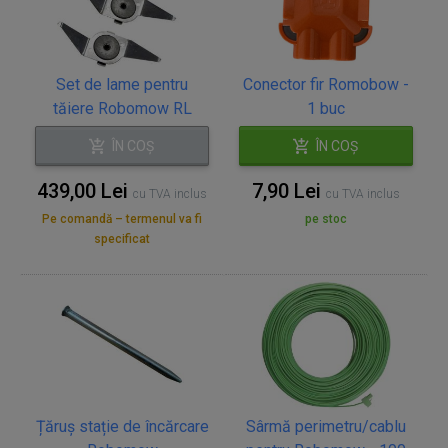
Set de lame pentru
Conector fir Romobow -
tăiere Robomow RL
1 buc
ÎN COȘ
ÎN COȘ
439,00 Lei
7,90 Lei
cu TVA inclus
cu TVA inclus
Pe comandă – termenul va fi
pe stoc
specificat
Țăruș stație de încărcare
Sârmă perimetru/cablu