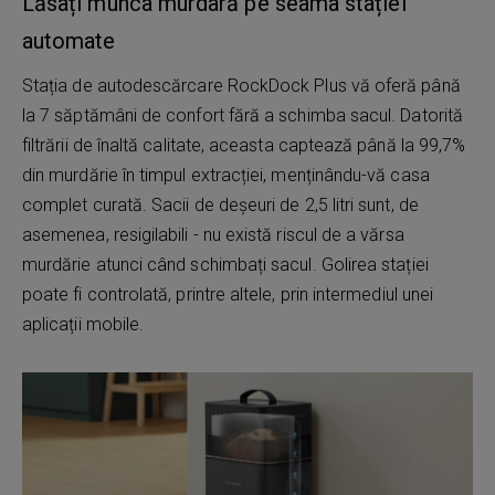
Lăsați munca murdară pe seama stației
automate
Stația de autodescărcare RockDock Plus vă oferă până
la 7 săptămâni de confort fără a schimba sacul. Datorită
filtrării de înaltă calitate, aceasta captează până la 99,7%
din murdărie în timpul extracției, menținându-vă casa
complet curată. Sacii de deșeuri de 2,5 litri sunt, de
asemenea, resigilabili - nu există riscul de a vărsa
murdărie atunci când schimbați sacul. Golirea stației
poate fi controlată, printre altele, prin intermediul unei
aplicații mobile.