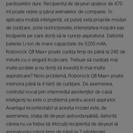
pardoselilor dure. Recipientul de deșeuri spațios de 470
ml poate reține și părul animalelor de companie. În
aplicația mobilă inteligentă, vă puteți seta propriile moduri
de curățare, zone restricționate, intensitatea mopării sau
încăperile pe care doriți să le curețe aspiratorul. Datorită
bateriei Li-ion de mare capacitate de 5200 mAh,
Roborock Q8 Max+ poate curăța timp de până la 240 de
minute cu o singură încărcare. Trebuie să curățați mai
multe podele și nu doriți să investiți în mai multe
aspiratoare? Nicio problemă, Roborock Q8 Max+ poate
memora până la 4 hărți de curățare. De asemenea,
controlul vocal prin intermediul asistenților de casă
inteligenți nu este o problemă pentru acest aspirator.
Avantajul incontestabil al acestui model este, de
asemenea, stația de deșeuri autovidanjabilă, datorită
căreia nu va trebui să înlocuiți recipientul de deșeuri al
aspiratorului robot timp de până la 7 săptămâni.