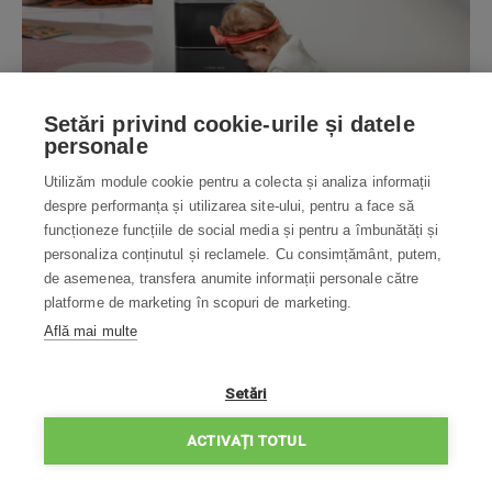
Setări privind cookie-urile și datele
personale
Utilizăm module cookie pentru a colecta și analiza informații
despre performanța și utilizarea site-ului, pentru a face să
funcționeze funcțiile de social media și pentru a îmbunătăți și
personaliza conținutul și reclamele. Cu consimțământ, putem,
de asemenea, transfera anumite informații personale către
platforme de marketing în scopuri de marketing.
Menține covoarele curate
Află mai multe
Crește automat puterea de aspirare la maximum atunci
Setări
când este detectat un covor. Aceasta este exact funcția
aspiratorului robot Roborock Q8 Max+.
ACTIVAȚI TOTUL