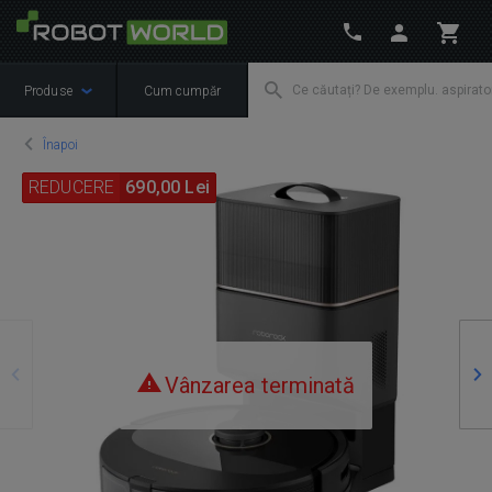
Produse
Cum cumpăr
Înapoi
REDUCERE
690,00 Lei
Precedente
Ur
Vânzarea terminată