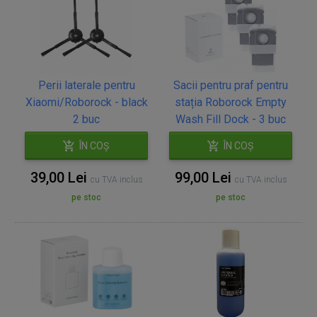
Perii laterale pentru
Sacii pentru praf pentru
Xiaomi/Roborock - black
stația Roborock Empty
2 buc
Wash Fill Dock - 3 buc
ÎN COȘ
ÎN COȘ
39,00 Lei
99,00 Lei
cu TVA inclus
cu TVA inclus
pe stoc
pe stoc