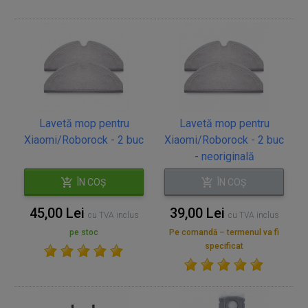
Lavetă mop pentru
Lavetă mop pentru
Xiaomi/Roborock - 2 buc
Xiaomi/Roborock - 2 buc
- neoriginală
ÎN COȘ
ÎN COȘ
45,00 Lei
39,00 Lei
cu TVA inclus
cu TVA inclus
pe stoc
Pe comandă – termenul va fi
specificat