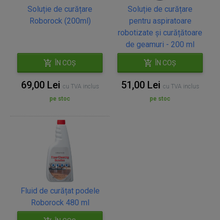
Soluție de curățare
Soluție de curățare
Roborock (200ml)
pentru aspiratoare
robotizate și curățătoare
de geamuri - 200 ml
ÎN COȘ
ÎN COȘ
69,00 Lei
51,00 Lei
cu TVA inclus
cu TVA inclus
pe stoc
pe stoc
Fluid de curățat podele
Roborock 480 ml