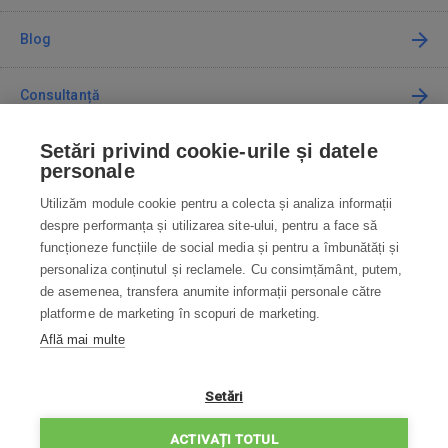
Blog
Consultanță
Setări privind cookie-urile și datele
Cum cumpăr
personale
Utilizăm module cookie pentru a colecta și analiza informații
Contact
despre performanța și utilizarea site-ului, pentru a face să
funcționeze funcțiile de social media și pentru a îmbunătăți și
Contactați-ne
personaliza conținutul și reclamele. Cu consimțământ, putem,
de asemenea, transfera anumite informații personale către
info@robotworld.ro
platforme de marketing în scopuri de marketing.
Află mai multe
031 22 97 010
Lu-Vi 8:00—16:30
TOATE CONTACTELE
Setări
POLITICA DE CONFIDENȚIALITATE
ACTIVAȚI TOTUL