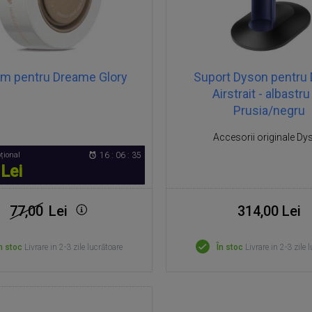
um pentru Dreame Glory
Suport Dyson pentru
Airstrait - albastru
Prusia/negru
Accesorii originale Dy
țional
16 : 06 : 35
 Lei
77,00
Lei
314,00 Lei
n stoc
Livrare in 2-3 zile lucrătoare
În stoc
Livrare in 2-3 zile 