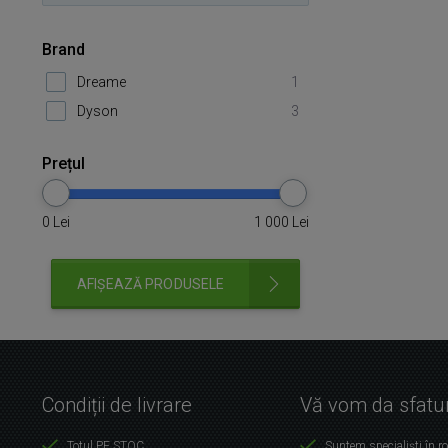
Brand
Dreame
1
Dyson
3
Prețul
0
Lei
1 000
Lei
AFIȘEAZĂ PRODUSELE
Condiții de livrare
Vă vom da sfatur
Totul PE STOC
Suntem specialiști în r