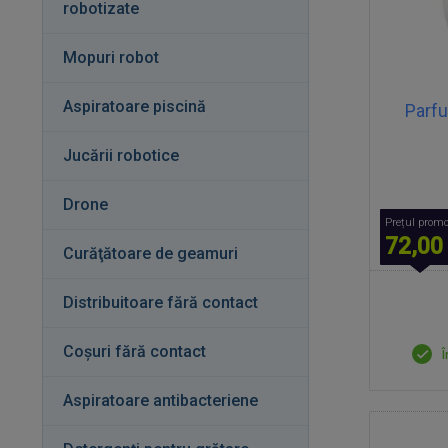
robotizate
Mopuri robot
Aspiratoare piscină
Parf
Jucării robotice
Drone
Prețul promo
72,00
Curăţătoare de geamuri
Distribuitoare fără contact
Coșuri fără contact
Î
Aspiratoare antibacteriene