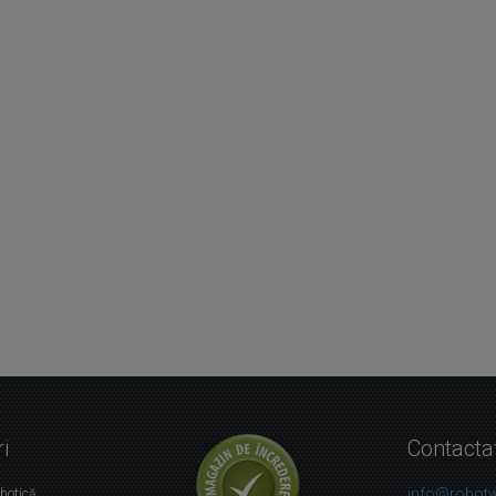
i
Contacta
info@robotw
obotică