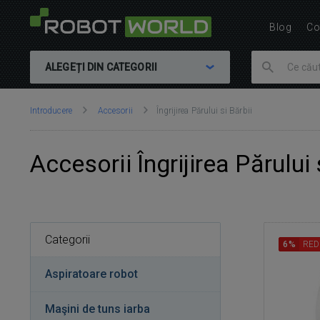
Blog
Co
ALEGEȚI DIN CATEGORII
Vă
Introducere
Accesorii
Îngrijirea Părului si Bărbii
aflați
aici:
Accesorii Îngrijirea Părului 
Categorii
6%
RED
Aspiratoare robot
Maşini de tuns iarba