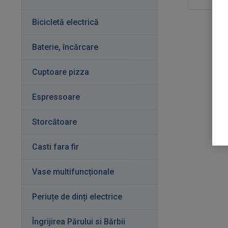
Bicicletă electrică
Baterie, încărcare
Cuptoare pizza
Espressoare
Storcătoare
Casti fara fir
Vase multifuncționale
Periuțe de dinți electrice
Îngrijirea Părului si Bărbii