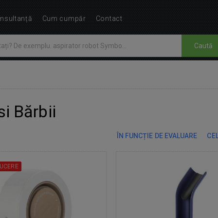
nsultanță
Cum cumpăr
Contact
Caută
si Bărbii
ÎN FUNCȚIE DE EVALUARE
CEL
UCERE