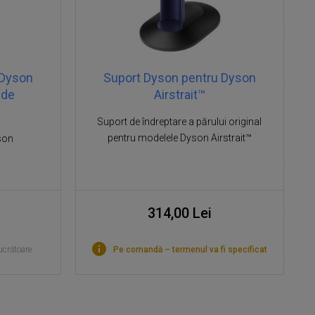
 Dyson
Suport Dyson pentru Dyson
 de
Airstrait™
Suport de îndreptare a părului original
pentru modelele Dyson Airstrait™
son
314,00 Lei
lucrătoare
Pe comandă – termenul va fi specificat