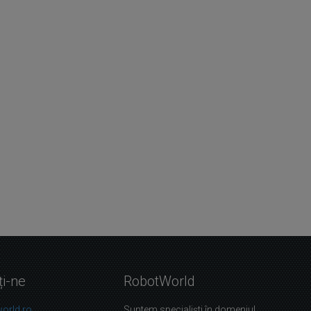
ți-ne
RobotWorld
orld.ro
Suntem specialiști în domeniul