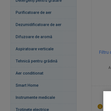
Detergenți pentru grătare
Purificatoare de aer
Dezumidificatoare de aer
Difuzoare de aromă
Aspiratoare verticale
Filtr
Tehnică pentru grădină
A
Aer conditionat
Smart Home
Instrumente medicale
Pe c
Trotinete electrice